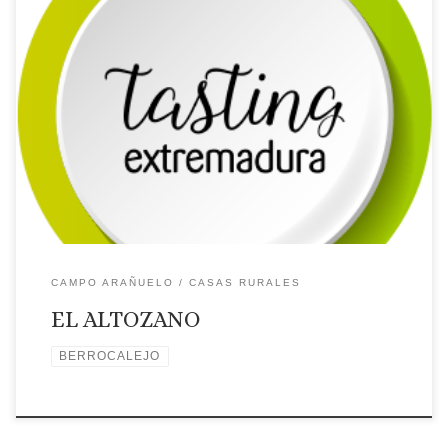
Licencia: CR-CC-00266
Categoría: 3 Estrellas
Tipo: Casa
rural
Comarca turística: CAMPO ARAÑUELO
Localidad:
BERROCALEJO
Dirección: Medico Félix Fernández, 12
Página web: Web ✉Correo Electrónico: Contactar por correo
electrónico
Teléfono: Teléfono: 645430471
Placa distintiva
🗺Ubicación
CAMPO ARAÑUELO
CASAS RURALES
EL ALTOZANO
BERROCALEJO