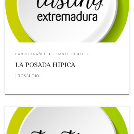
Localidad: ROSALEJO
Dirección: C/ La Plaza, Nº 15
Página
web: Web ✉Correo Electrónico: Contactar por correo
electrónico
Teléfono: Teléfono: 927550351 – 685145208
Placa distintiva 🗺Ubicación
CAMPO ARAÑUELO
CASAS RURALES
LA POSADA HIPICA
ROSALEJO
Licencia: TR-CC-00320
Categoría: 3 Estrellas
Tipo: Casa