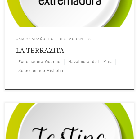
Ubicación
CAMPO ARAÑUELO
RESTAURANTES
LA TERRAZITA
Extremadura-Gourmet
Navalmoral de la Mata
Seleccionado Michelín
Licencia: TR-CC-00063
Categoría: 3 Estrellas
Tipo:
Casa rural
Comarca turística: CAMPO ARAÑUELO