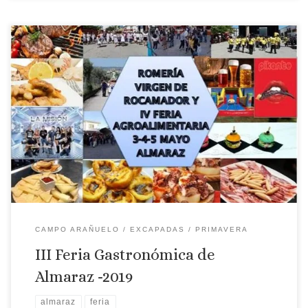
Localidad: Almaraz Fecha: 3,4 y 5 de mayo Programa: Viernes 3
13:00 H. Apertura de casetas en la Plaza de España 14:00 H.
Tamborrada en la plaza y por las calles del pueblo 16:30 H.
Taller infantil elaboración y decoración de galletas con
fondant. Planta baja casa cultura. 18:30 H. […]
CAMPO ARAÑUELO
EXCAPADAS
PRIMAVERA
III Feria Gastronómica de
Almaraz -2019
almaraz
feria