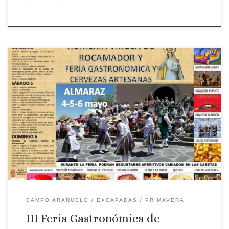
Localidad: Almaraz Fecha: 4, 5 y 6 de mayo, organizada por el
ayuntamiento de la localidad en colaboración con la Diputación
de Cáceres. Las actividades darán comienzo el viernes 4, a
partir de las 13 horas, con la apertura de las casetas. Asistirán
las orquestas Pikante y La Misión, además […]
CAMPO ARAÑUELO
EXCAPADAS
PRIMAVERA
III Feria Gastronómica de