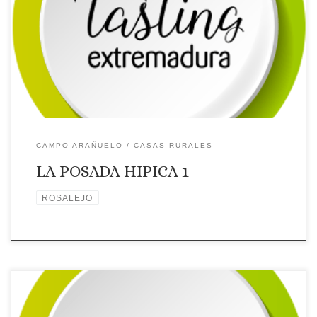
rural
Comarca turística: CAMPO ARAÑUELO
Localidad:
ROSALEJO
Dirección: Calle Tres, Nº 2
Página web: Web ✉
Correo Electrónico: Contactar por correo electrónico
Teléfono: Teléfono: 927550351 – 685145208
Placa distintiva
🗺Ubicación
CAMPO ARAÑUELO
CASAS RURALES
LA POSADA HIPICA 1
ROSALEJO