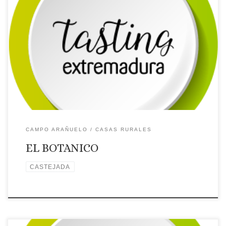
Licencia: CR-CC-00238
Categoría: 2 Estrellas
Tipo: Casa
rural
Comarca turística: CAMPO ARAÑUELO
Localidad:
CASTEJADA
Dirección: Plaza España, 5
Página web: Web ✉
Correo Electrónico: Contactar por correo electrónico
Teléfono: Teléfono: 927547325
Placa distintiva 🗺Ubicación
CAMPO ARAÑUELO
CASAS RURALES
EL BOTANICO
CASTEJADA