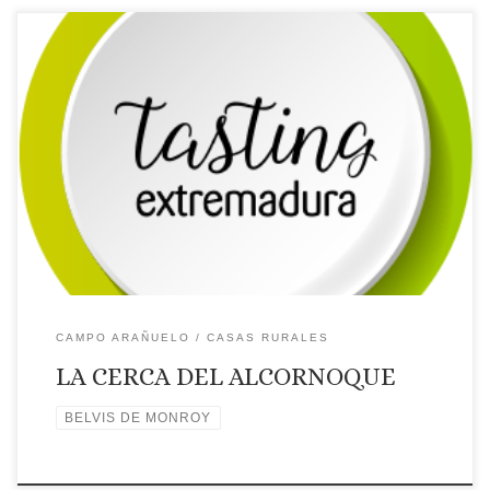
Licencia: AT-CC-00034
Categoría: 4 Estrellas
Tipo:
Casa rural
Comarca turística: CAMPO ARAÑUELO
Localidad: BELVIS DE MONROY
Dirección: Camino de La
Jarilla s/n
Página web: Web ✉Correo Electrónico: Contactar
por correo electrónico
Teléfono: Teléfono: 654647646
Placa distintiva 🗺Ubicación
CAMPO ARAÑUELO
CASAS RURALES
LA CERCA DEL ALCORNOQUE
BELVIS DE MONROY