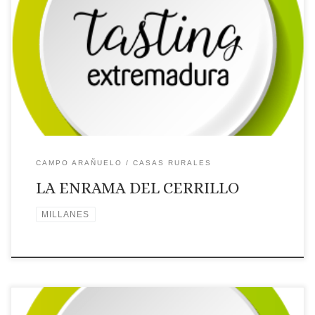
Licencia: AT-CC-00136
Categoría: 2 Estrellas
Tipo: Casa
rural
Comarca turística: CAMPO ARAÑUELO
Localidad:
MILLANES
Dirección: C/ Pizarra, 27
Página web: Web ✉
Correo Electrónico: Contactar por correo electrónico
Teléfono: Teléfono: 927531340 – 633814548
Placa distintiva
🗺Ubicación
CAMPO ARAÑUELO
CASAS RURALES
LA ENRAMA DEL CERRILLO
MILLANES