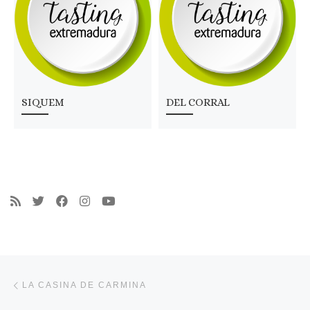
SIQUEM
DEL CORRAL
Navegación de entradas
Entrada anterior
LA CASINA DE CARMINA