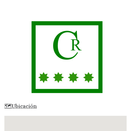
🗺Ubicación