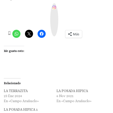
I
n
s
t
a
g
r
a
m
Más
Me gusta esto:
Relacionado
LA TERRAZITA
LA POSADA HIPICA
23 Ene 2024
6 Nov 2021
En «Campo Arañuelo»
En «Campo Arañuelo»
LA POSADA HIPICA 1