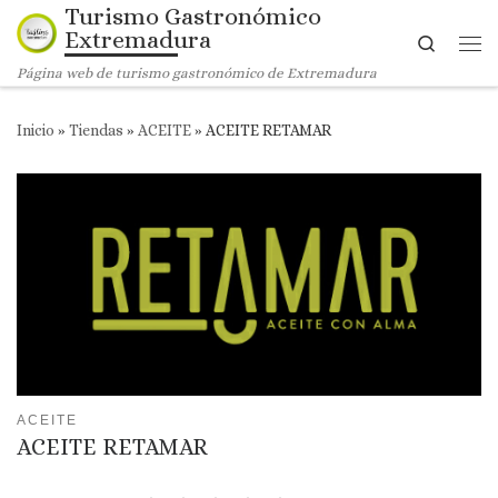
Turismo Gastronómico
Saltar al contenido
Extremadura
Search
Me
Página web de turismo gastronómico de Extremadura
Inicio
»
Tiendas
»
ACEITE
»
ACEITE RETAMAR
ACEITE
ACEITE RETAMAR