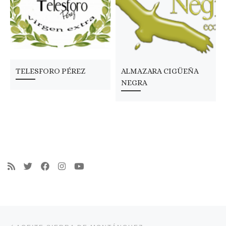
TELESFORO PÉREZ
ALMAZARA CIGÜEÑA
NEGRA
Navegación de entradas
Entrada anterior