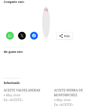
Comparte esto:
I
n
s
t
a
g
r
a
m
Más
Me gusta esto:
Relacionado
ACEITE VALDELASERAS
ACEITE SIERRA DE
4 May 2020
MONTÁNCHEZ
En «ACEITE»
4 May 2020
En «ACEITE»