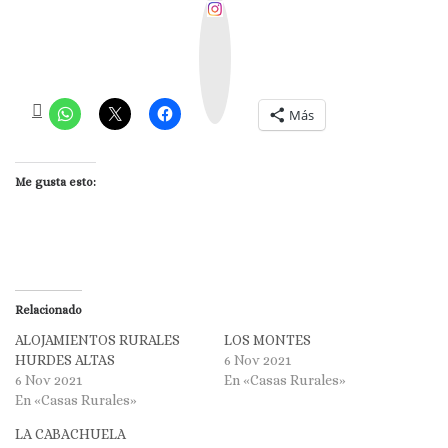
I
n
s
t
a
g
r
a
m
Más
Me gusta esto:
Relacionado
ALOJAMIENTOS RURALES
LOS MONTES
HURDES ALTAS
6 Nov 2021
6 Nov 2021
En «Casas Rurales»
En «Casas Rurales»
LA CABACHUELA