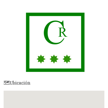
🗺Ubicación