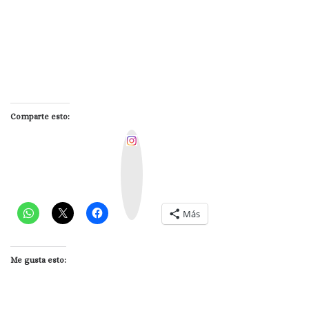
Comparte esto:
I
n
s
t
a
g
r
a
m
Más
Me gusta esto: