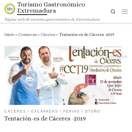
Turismo Gastronómico
Saltar al contenido
Extremadura
Search
Me
Página web de turismo gastronómico de Extremadura
Inicio
»
Comarcas
»
Cáceres
»
Tentación-es de Cáceres -2019
CÁCERES
EXCAPADAS
FERIAS
OTOÑO
Tentación-es de Cáceres -2019