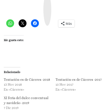
n
s
t
a
g
r
a
m
Más
Me gusta esto:
Relacionado
Tentación-es de Cáceres -2018
Tentación-es de Cáceres -2017
13 Nov 2018
15 Nov 2017
En «Cáceres»
En «Cáceres»
XI Feria del dulce conventual
y navideño -2019
7 Dic 2019