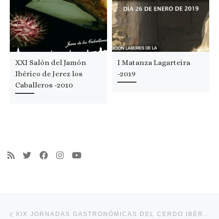
XXI Salón del Jamón
I Matanza Lagarteira
Ibérico de Jerez los
-2019
Caballeros -2010
Navegación de entradas
Entrada anterior
XIX JORNADAS GASTRONÓMICAS DEL CERDO IBÉRICO DE MONTÁNCHEZ -2019