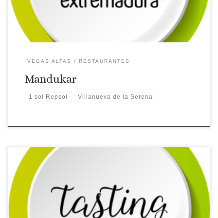
VEGAS ALTAS
RESTAURANTES
Mandukar
1 sol Repsol
Villanueva de la Serena
Licencia: R-BA-01286
Comarca turística: VEGAS ALTAS
Localidad: Villanueva de la Serena
Dirección: C/ Alfonso
Muñoz, 8
Página web: Web ✉Correo Electrónico: Contactar
por correo electrónico
Teléfono: Teléfono: 924 961 116