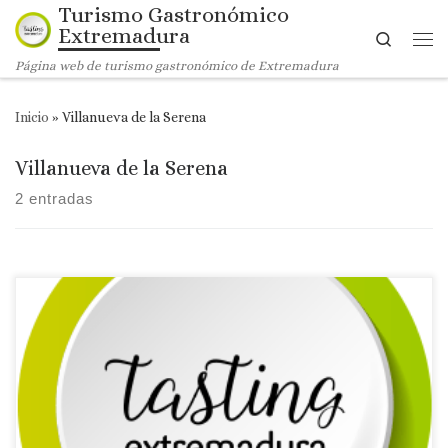
Turismo Gastronómico
Saltar al contenido
Extremadura
Search
Me
Página web de turismo gastronómico de Extremadura
Inicio
»
Villanueva de la Serena
Villanueva de la Serena
2 entradas
Licencia: R-BA-01675
Comarca turística: VEGAS ALTAS
Localidad: Villanueva de la Serena
Dirección: Plaza de
España, 6
Página web: Web ✉Correo Electrónico: Contactar
por correo electrónico
Teléfono: Teléfono: 924 04 15 63
Recomendaciones: 1 Sol Guía Repsol. Novedad 🗺Ubicación