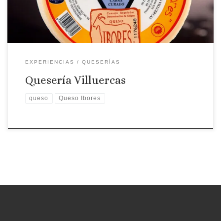
Premios: I Premio Espiga Queso […]
EXPERIENCIAS
QUESERÍAS
Quesería Villuercas
queso
Queso Ibores