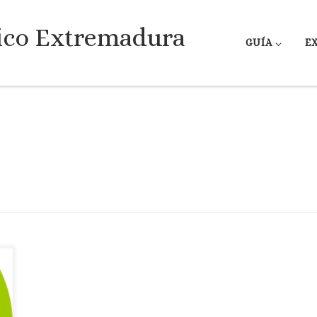
ico Extremadura
GUÍA
E