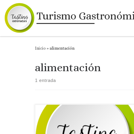
Saltar al contenido
Turismo Gastronóm
Inicio
»
alimentación
alimentación
1 entrada
María José Riballo Ruiz-Roso, investigadora de