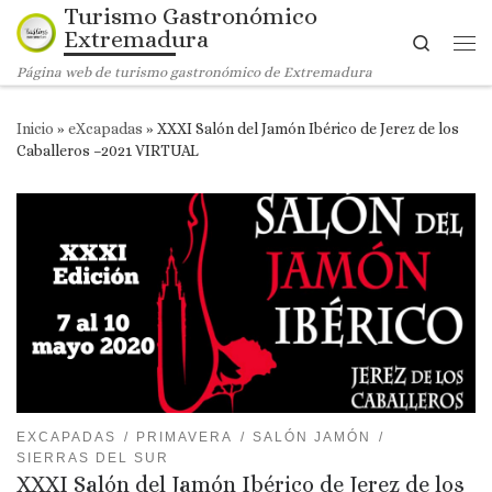
Turismo Gastronómico
Saltar al contenido
Extremadura
Search
Me
Página web de turismo gastronómico de Extremadura
Inicio
»
eXcapadas
»
XXXI Salón del Jamón Ibérico de Jerez de los
Caballeros –2021 VIRTUAL
EXCAPADAS
PRIMAVERA
SALÓN JAMÓN
SIERRAS DEL SUR
XXXI Salón del Jamón Ibérico de Jerez de los