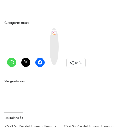
Comparte esto:
I
n
s
t
a
g
r
a
m
Más
Me gusta esto:
Relacionado
XXXI Salón del Jamón Ibérico
XXV Salón del Jamón Ibérico