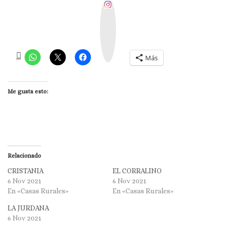
I
n
s
t
a
g
r
a
m
Más
Me gusta esto:
Relacionado
CRISTANIA
EL CORRALINO
6 Nov 2021
6 Nov 2021
En «Casas Rurales»
En «Casas Rurales»
LA JURDANA
6 Nov 2021