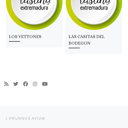
LOS VETTONES
LAS CASITAS DEL
BODEGON
Navegación de entradas
Entrada anterior
PRUNNUS AVIUM