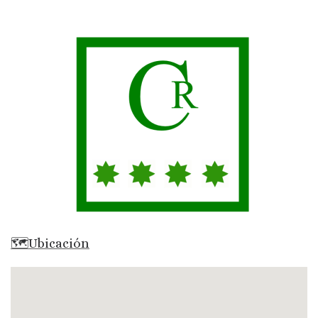
🗺Ubicación