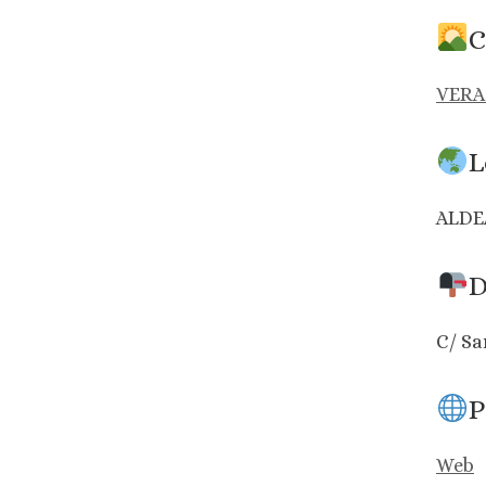
C
VERA
L
ALDE
D
C/ Sa
P
Web