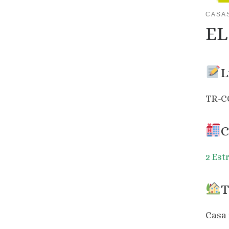
CASA
E
L
TR-C
C
2 Est
T
Casa 