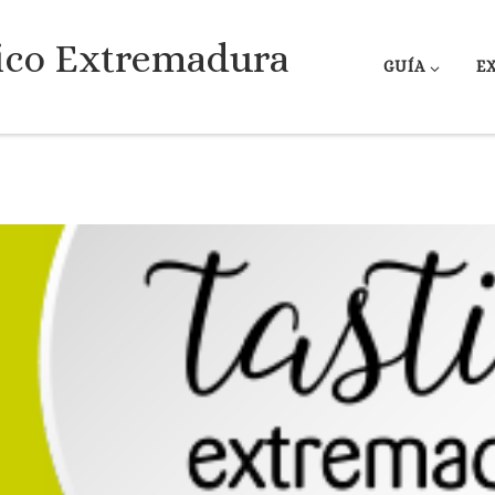
ico Extremadura
GUÍA
E