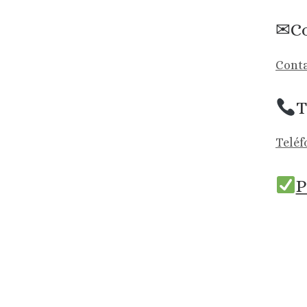
✉Co
Conta
T
Teléf
P