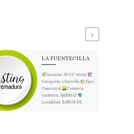
LA FUENTECILLA
Licencia: AT-CC-00134
Categoría: 1 Estrella
Tipo:
Casa rural
Comarca
turística: AMBROZ
Localidad: BAÑOS DE
MONTEMAYOR
Dirección:
C/ Fuentecilla, 7
Página
web: Web […]