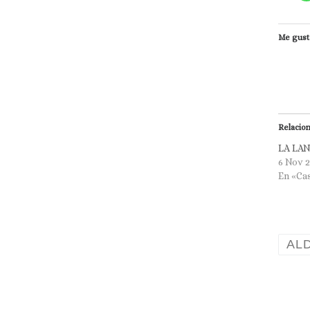
Me gust
Relacio
LA LA
6 Nov 
En «Ca
AL