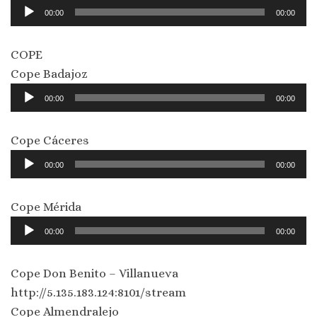
Reproductor
00:00
00:00
de
audio
COPE
Cope Badajoz
Reproductor
00:00
00:00
de
audio
Cope Cáceres
Reproductor
00:00
00:00
de
audio
Cope Mérida
Reproductor
00:00
00:00
de
audio
Cope Don Benito – Villanueva
http://5.135.183.124:8101/stream
Cope Almendralejo