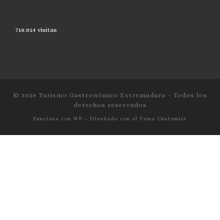
718.814 visitas
© 2026
Turismo Gastronómico Extremadura
– Todos los
derechos reservados
Funciona con
WP
– Diseñado con el
Tema Customizr