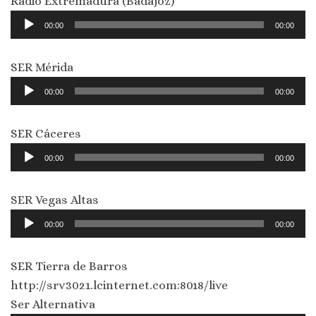
Radio Extremadura (Badajoz)
Reproductor
00:00
00:00
de
audio
SER Mérida
Reproductor
00:00
00:00
de
audio
SER Cáceres
Reproductor
00:00
00:00
de
audio
SER Vegas Altas
Reproductor
00:00
00:00
de
audio
SER Tierra de Barros
http://srv3021.lcinternet.com:8018/live
Ser Alternativa