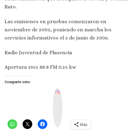
Rato.
Las emisiones en pruebas comenzaron en
noviembre de 2005, poniendo en marcha los
servicios informativos el 5 de junio de 2006.
Radio Juventud de Plasencia
Apertura 1955 88.8 FM 0.25 kw
Comparte esto:
I
n
s
t
a
g
r
a
m
Más