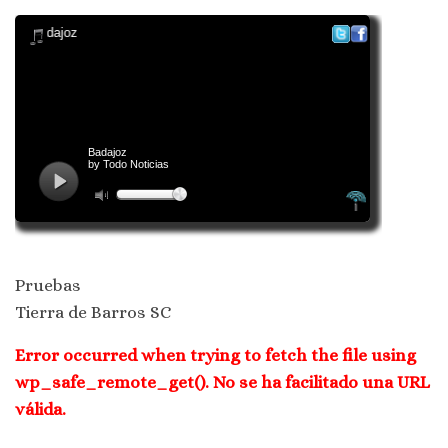
Pruebas
Tierra de Barros SC
Error occurred when trying to fetch the file using
wp_safe_remote_get(). No se ha facilitado una URL
válida.