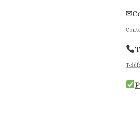
✉Co
Conta
T
Teléf
P