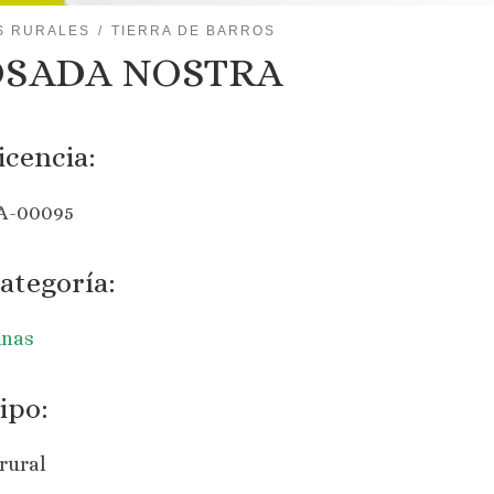
S RURALES
TIERRA DE BARROS
OSADA NOSTRA
icencia:
A-00095
ategoría:
inas
ipo:
rural