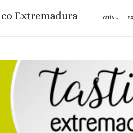
ico Extremadura
GUÍA
E