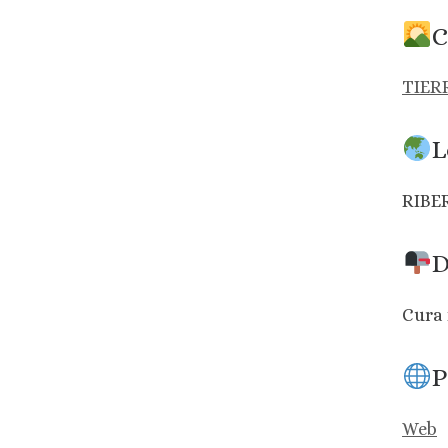
C
TIER
L
RIBE
D
Cura 
P
Web