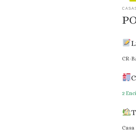
CASA
P
L
CR-B
C
2 Enc
T
Casa 