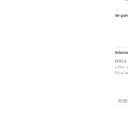
Me gust
Relacio
FINCA 
6 Nov 
En «Ca
RI