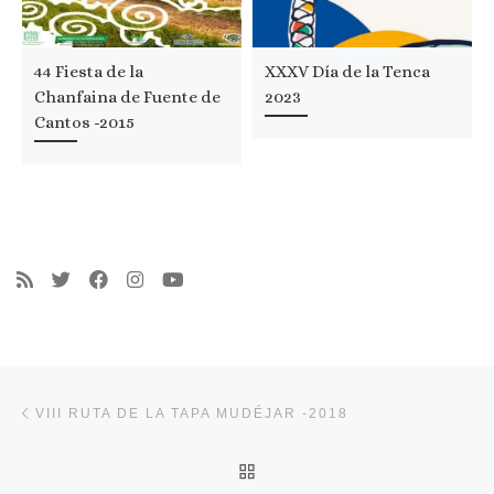
44 Fiesta de la
XXXV Día de la Tenca
Chanfaina de Fuente de
2023
Cantos -2015
Navegación de entradas
Entrada anterior
VIII RUTA DE LA TAPA MUDÉJAR -2018
VOLVER A LA LISTA DE 