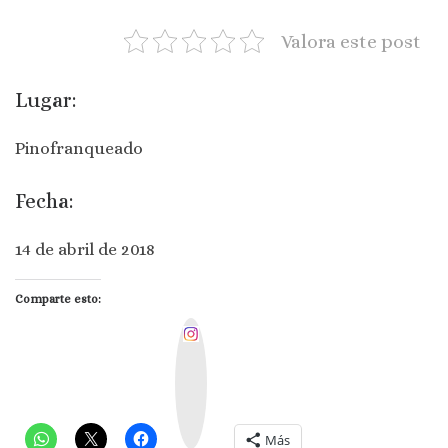
Valora este post
Lugar:
Pinofranqueado
Fecha:
14 de abril de 2018
Comparte esto:
I
n
s
t
a
g
r
a
m
Más