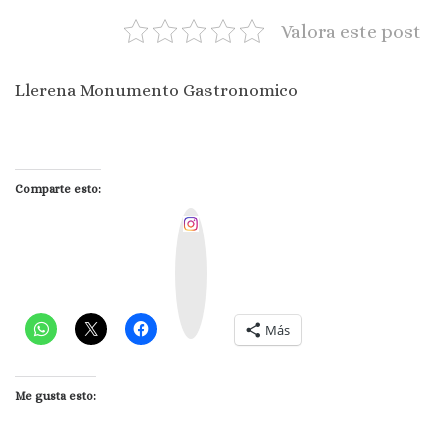
Valora este post
Llerena Monumento Gastronomico
Comparte esto:
I
n
s
t
a
g
r
a
m
Más
Me gusta esto: