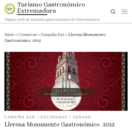
Turismo Gastronómico
Saltar al contenido
Extremadura
Search
Me
Página web de turismo gastronómico de Extremadura
Inicio
»
Comarcas
»
Campiña Sur
»
Llerena Monumento
Gastronómico -2012
CAMPIÑA SUR
EXCAPADAS
VERANO
Llerena Monumento Gastronómico -2012