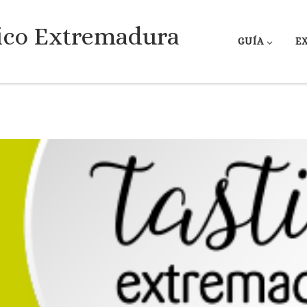
ico Extremadura
GUÍA
E