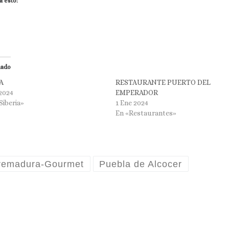
a esto:
nado
A
RESTAURANTE PUERTO DEL
2024
EMPERADOR
Siberia»
1 Ene 2024
En «Restaurantes»
remadura-Gourmet
Puebla de Alcocer