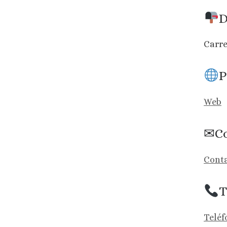
D
Carre
P
Web
✉Co
Conta
T
Teléf