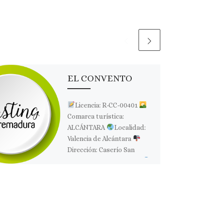
EL CONVENTO
Licencia: R-CC-00401
Comarca turística:
ALCÁNTARA
Localidad:
Valencia de Alcántara
Dirección: Caserío San
Pedro de los Majarretes
Página web: Web ✉Correo
Electrónico: Contactar […]
Comparte esto: