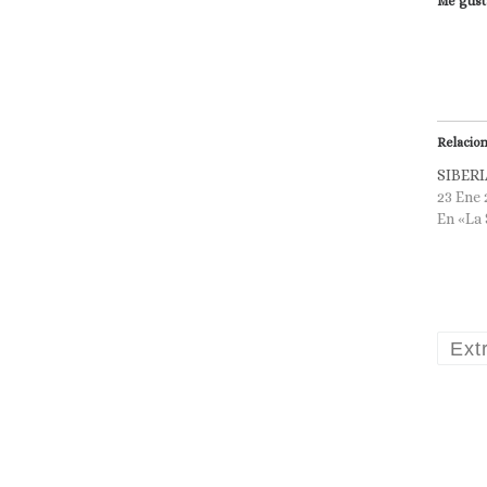
Me gust
Relacio
SIBERI
23 Ene 
En «La 
Ext