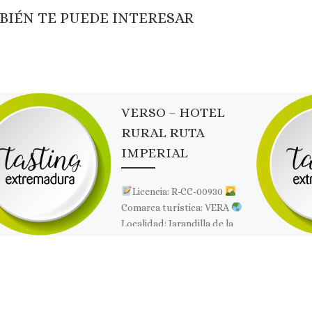
BIÉN TE PUEDE INTERESAR
VERSO – HOTEL
RURAL RUTA
IMPERIAL
Licencia: R-CC-00930
Comarca turística: VERA
Localidad: Jarandilla de la
Vera
Dirección: Calle
Machoteral, s/n
Página
web: Web ✉Correo
Electrónico: Contactar por
correo […]