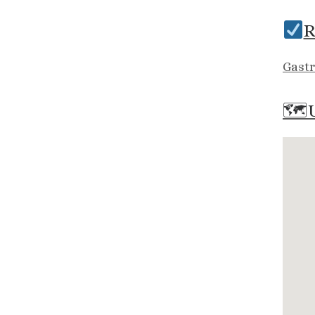
R
Gastr
🗺U