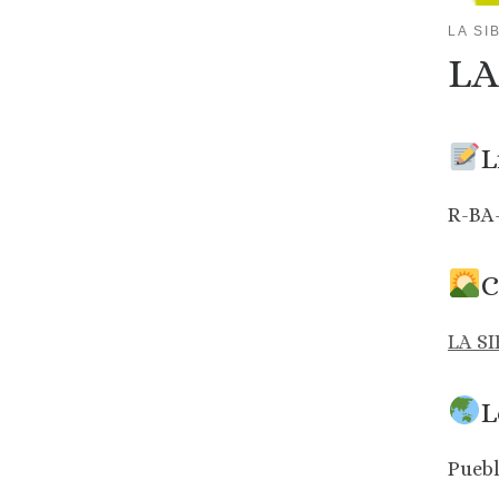
LA SI
LA
L
R-BA
C
LA S
L
Puebl