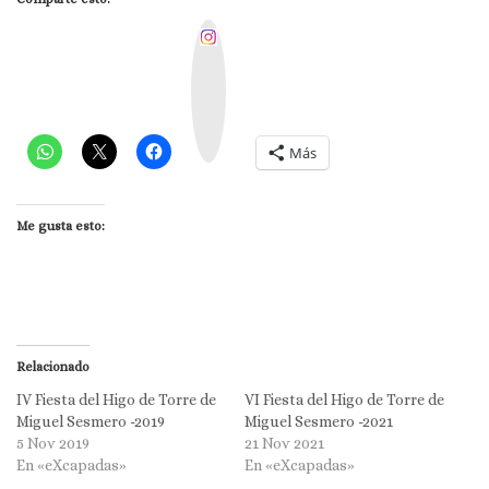
I
n
s
t
a
g
r
a
m
Más
Me gusta esto:
Relacionado
IV Fiesta del Higo de Torre de
VI Fiesta del Higo de Torre de
Miguel Sesmero -2019
Miguel Sesmero -2021
5 Nov 2019
21 Nov 2021
En «eXcapadas»
En «eXcapadas»