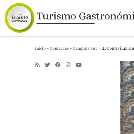
Saltar al contenido
Turismo Gastronóm
Inicio
»
Comarcas
»
Campiña Sur
»
III Convivium ci