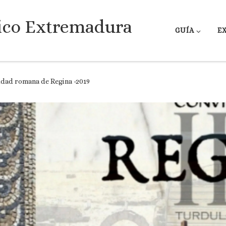
ico Extremadura
GUÍA
E
udad romana de Regina -2019