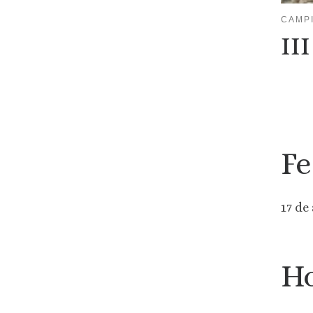
CAMP
II
Fe
17 de
Ho