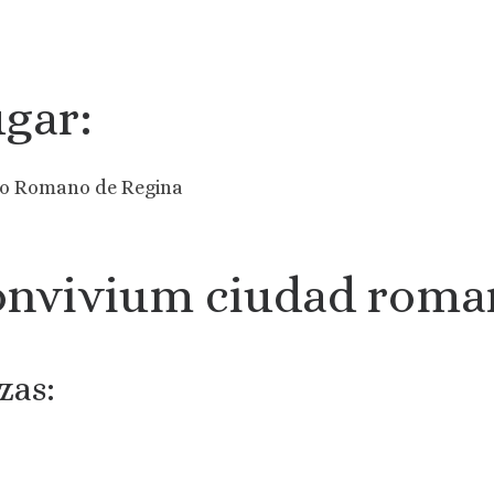
gar:
ro Romano de Regina
nvivium ciudad roman
zas: