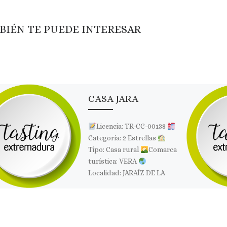
BIÉN TE PUEDE INTERESAR
CASA JARA
Licencia: TR-CC-00138
Categoría: 2 Estrellas
Tipo: Casa rural
Comarca
turística: VERA
Localidad: JARAÍZ DE LA
VERA
Dirección: C/ Dr.
Fleming, 30
Página […]
Comparte esto: