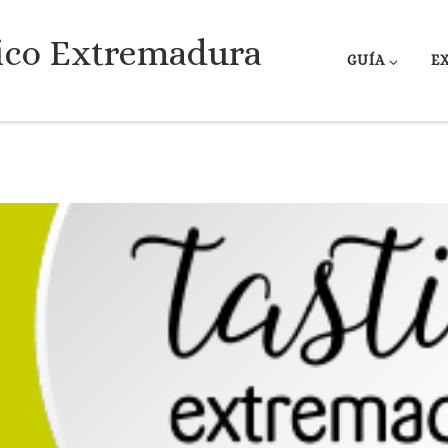
ico Extremadura
GUÍA
E