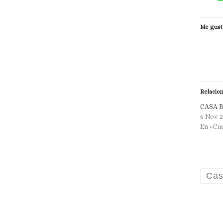
Me gust
Relacio
CASA 
6 Nov 
En «Ca
Cas