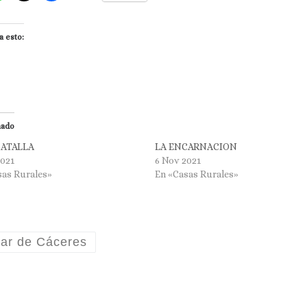
a esto:
nado
BATALLA
LA ENCARNACION
2021
6 Nov 2021
sas Rurales»
En «Casas Rurales»
ar de Cáceres