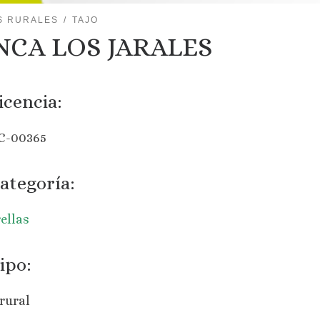
S RURALES
TAJO
NCA LOS JARALES
icencia:
C-00365
ategoría:
rellas
ipo:
rural