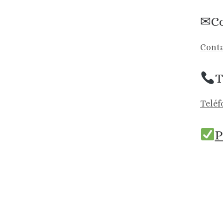
✉Co
Conta
T
Teléf
P