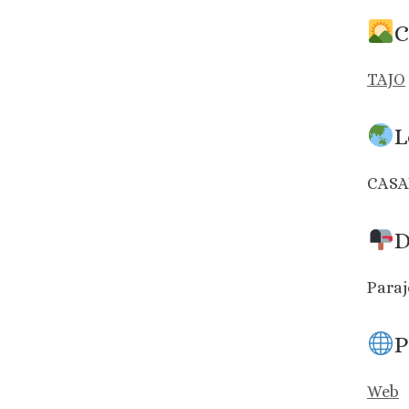
C
TAJO
L
CASA
D
Paraj
P
Web