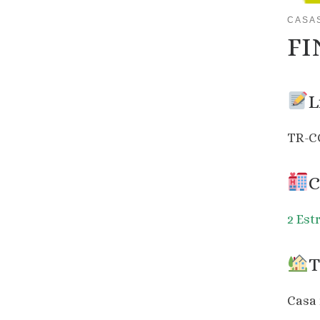
CASA
FI
L
TR-C
C
2 Est
T
Casa 