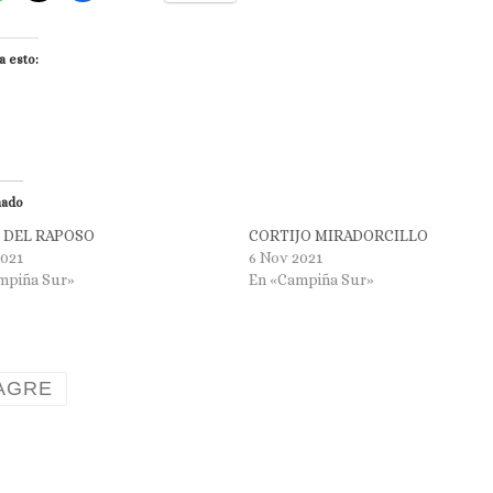
a esto:
nado
 DEL RAPOSO
CORTIJO MIRADORCILLO
2021
6 Nov 2021
mpiña Sur»
En «Campiña Sur»
AGRE