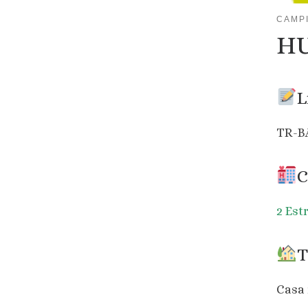
CAMP
H
L
TR-B
C
2 Est
T
Casa 