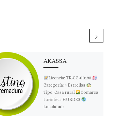
AKASSA
Licencia: TR-CC-00193
Categoría: 4 Estrellas
Tipo: Casa rural
Comarca
turística: HURDES
Localidad:
PINOFRANQUEADO
Dirección: Pol.7 Parcela 2371
Página web: Web ✉
Correo Electrónico: […]