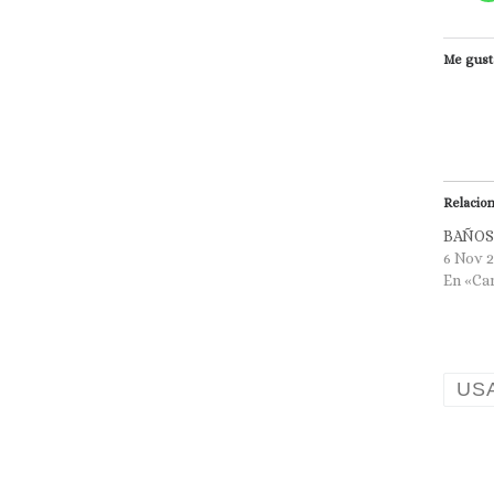
Me gust
Relacio
BAÑOS
6 Nov 
En «Ca
US