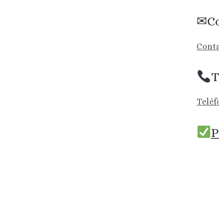
✉Co
Conta
T
Teléf
P