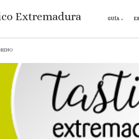
ico Extremadura
GUÍA
E
ORENO