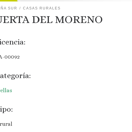
IÑA SUR
CASAS RURALES
UERTA DEL MORENO
icencia:
A-00092
ategoría:
rellas
ipo:
rural