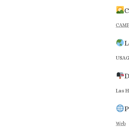
C
CAMP
L
USAG
D
Las H
P
Web