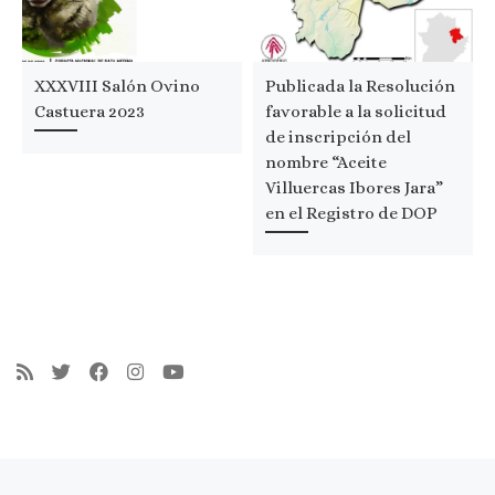
XXXVIII Salón Ovino
Publicada la Resolución
Castuera 2023
favorable a la solicitud
de inscripción del
nombre “Aceite
Villuercas Ibores Jara”
en el Registro de DOP
Navegación de entradas
Entrada anterior