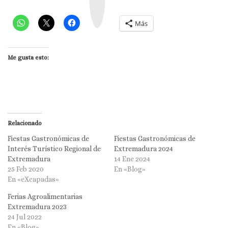
g
r
a
m
Más
Me gusta esto:
Relacionado
Fiestas Gastronómicas de
Fiestas Gastronómicas de
Interés Turístico Regional de
Extremadura 2024
Extremadura
14 Ene 2024
25 Feb 2020
En «Blog»
En «eXcapadas»
Ferias Agroalimentarias
Extremadura 2023
24 Jul 2022
En «Blog»