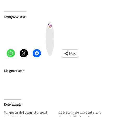
Comparte esto:
I
n
s
t
a
g
r
a
m
Más
Me gusta esto:
Relacionado
VI Fiesta del guarrito -2018
La Pedida de la Patatera. V