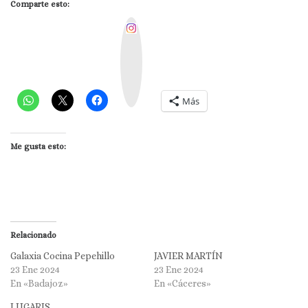
Comparte esto:
I
n
s
t
a
g
r
a
m
Más
Me gusta esto:
Relacionado
Galaxia Cocina Pepehillo
JAVIER MARTÍN
23 Ene 2024
23 Ene 2024
En «Badajoz»
En «Cáceres»
LUGARIS