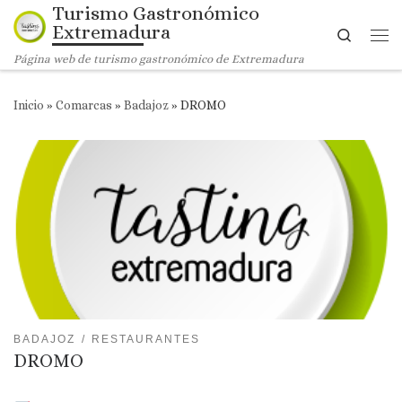
Turismo Gastronómico
Saltar al contenido
Extremadura
Search
Me
Página web de turismo gastronómico de Extremadura
Inicio
»
Comarcas
»
Badajoz
»
DROMO
BADAJOZ
RESTAURANTES
DROMO