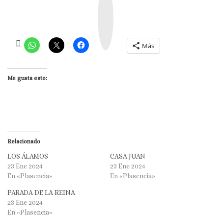
s
t
a
g
r
a
m
Más
Me gusta esto:
Relacionado
LOS ÁLAMOS
CASA JUAN
23 Ene 2024
23 Ene 2024
En «Plasencia»
En «Plasencia»
PARADA DE LA REINA
23 Ene 2024
En «Plasencia»