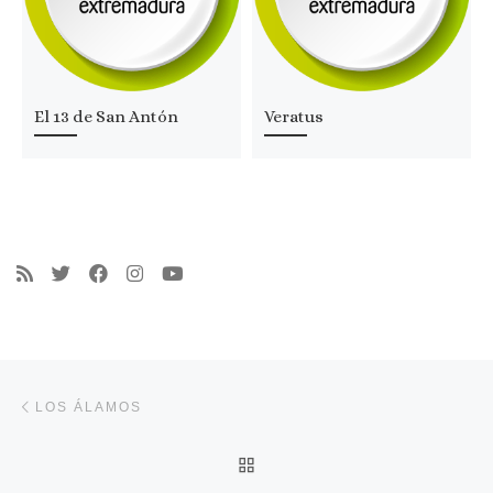
El 13 de San Antón
Veratus
Navegación de entradas
Entrada anterior
LOS ÁLAMOS
VOLVER A LA LISTA DE 