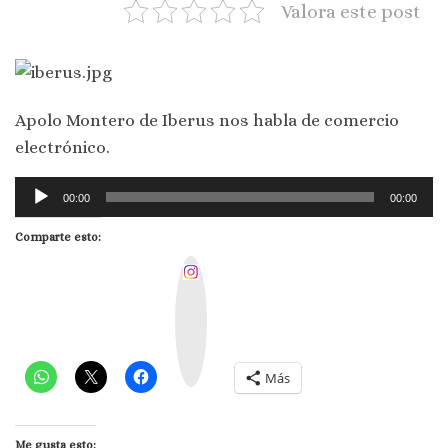
Valora este post
Apolo Montero de Iberus nos habla de comercio
electrónico.
Reproductor
00:00
00:00
de
Comparte esto:
audio
I
n
s
t
a
g
r
a
m
Más
Me gusta esto: