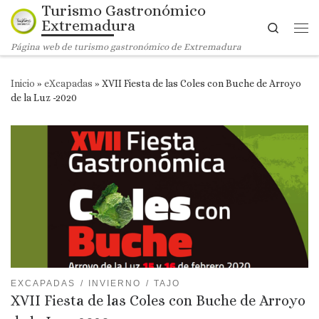
Turismo Gastronómico
Saltar al contenido
Extremadura
Search
Me
Página web de turismo gastronómico de Extremadura
Inicio
»
eXcapadas
»
XVII Fiesta de las Coles con Buche de Arroyo
de la Luz -2020
EXCAPADAS
INVIERNO
TAJO
XVII Fiesta de las Coles con Buche de Arroyo