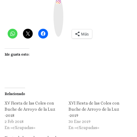
I
n
s
t
a
g
r
a
m
Más
Me gusta esto:
Relacionado
XV Fiesta de las Coles con
XVI Fiesta de las Coles con
Buche de Arroyo de la Luz
Buche de Arroyo de la Luz
-2018
-2019
2 Feb 2018
30 Ene 2019
En «eXcapadas»
En «eXcapadas»