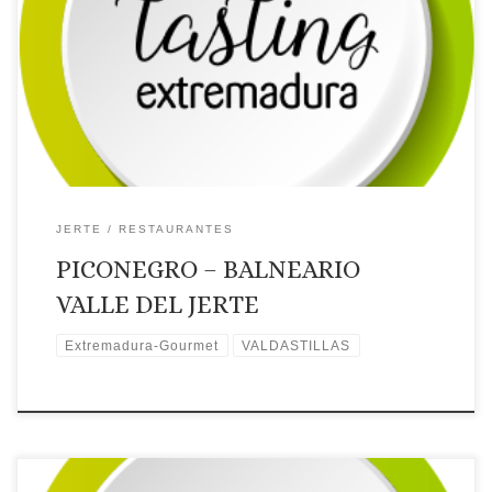
Localidad: Valdastillas
Dirección: Ctra. N-110, km 383
Página web: Web ✉Correo Electrónico: Contactar por correo
electrónico
Teléfono: Teléfono: 927 633 000
Recomendaciones: Gastroexperiencias. Extremadura Gourmet.
🗺Ubicación
JERTE
RESTAURANTES
PICONEGRO – BALNEARIO
VALLE DEL JERTE
Extremadura-Gourmet
VALDASTILLAS