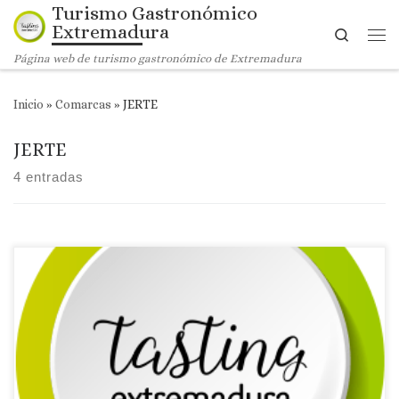
Turismo Gastronómico
Saltar al contenido
Extremadura
Search
Me
Página web de turismo gastronómico de Extremadura
Inicio
»
Comarcas
»
JERTE
JERTE
4 entradas
Licencia: R-CC-00769
Comarca turística: JERTE
Localidad: Jerte
Dirección: Calle Ramón Cepeda, 118
Página web: Web ✉Correo Electrónico: Contactar por correo
electrónico
Teléfono: Teléfono: 927 470 101
Recomendaciones: Gastroexperiencias. Extremadura Gourmet.