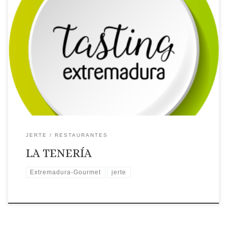
Licencia: R-CC-00848
Comarca turística: JERTE
Localidad: Jerte
Dirección: Calle del Puente, s/n
Página
web: Web ✉Correo Electrónico: Contactar por correo
electrónico
Teléfono: Teléfono: 927 173 662
Recomendaciones: Gastroexperiencias. Extremadura Gourmet.
🗺Ubicación
JERTE
RESTAURANTES
LA TENERÍA
Extremadura-Gourmet
jerte