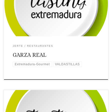
web: Web ✉Correo Electrónico: Contactar por correo
electrónico
Teléfono: Teléfono: 626 982 784
Recomendaciones: Gastroexperiencias. Extremadura Gourmet.
🗺Ubicación
JERTE
RESTAURANTES
GARZA REAL
Extremadura-Gourmet
VALDASTILLAS
Licencia: R-CC-01079
Comarca turística: JERTE