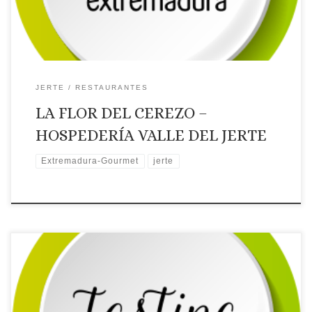
🗺Ubicación
JERTE
RESTAURANTES
LA FLOR DEL CEREZO –
HOSPEDERÍA VALLE DEL JERTE
Extremadura-Gourmet
jerte
Licencia: R-CC-01017
Comarca turística: JERTE
Localidad: Valdastillas
Dirección: Calle Piscina, 12
Página