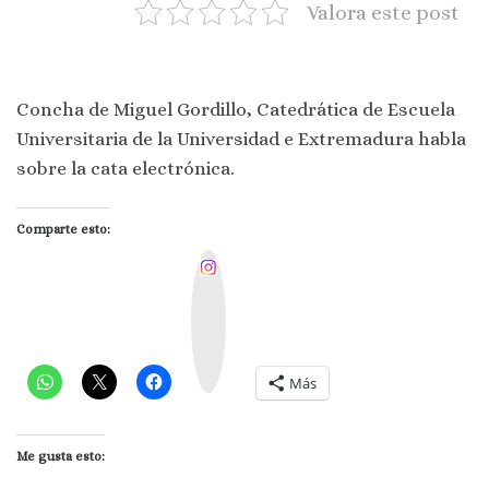
Valora este post
Concha de Miguel Gordillo, Catedrática de Escuela
Universitaria de la Universidad e Extremadura habla
sobre la cata electrónica.
Comparte esto:
I
n
s
t
a
g
r
a
m
Más
Me gusta esto: