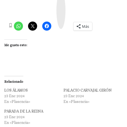
s
t
a
g
r
a
m
Más
Me gusta esto:
Relacionado
LOS ÁLAMOS
PALACIO CARVAJAL GIRÓN
23 Ene 2024
23 Ene 2024
En «Plasencia»
En «Plasencia»
PARADA DE LA REINA
23 Ene 2024
En «Plasencia»