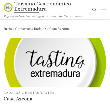
Turismo Gastronómico
Saltar al contenido
Extremadura
Search
Me
Página web de turismo gastronómico de Extremadura
Inicio
»
Comarcas
»
Badajoz
»
Casa Azcona
BADAJOZ
RESTAURANTES
Casa Azcona