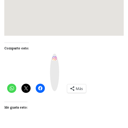
Comparte esto:
I
n
s
t
a
g
r
a
m
Más
Me gusta esto: