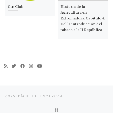
Gin Club
Historia de la
Agricultura en
Extremadura. Capítulo 4.
Del la introducción del
tabaco a la II República
Navegación de entradas
Entrada anterior
XXVI DÍA DE LA TENCA -2014
VOLVER A LA LISTA DE 