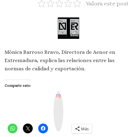
Valora este post
Mónica Barroso Bravo, Directora de Aenor en
Extremadura, explica las relaciones entre las
normas de calidad y exportación.
Comparte esto:
I
n
s
t
a
g
r
a
m
Más