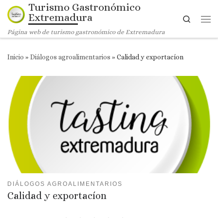
Turismo Gastronómico
Saltar al contenido
Extremadura
Search
Me
Página web de turismo gastronómico de Extremadura
Inicio
»
Diálogos agroalimentarios
»
Calidad y exportacíon
DIÁLOGOS AGROALIMENTARIOS
Calidad y exportacíon