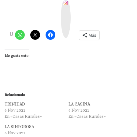
I
n
s
t
a
g
r
a
m
Más
Me gusta esto:
Relacionado
TRINIDAD
LA CASINA
6 Nov 2021
6 Nov 2021
En «Casas Rurales»
En «Casas Rurales»
LA SINFOROSA
6 Nov 2021