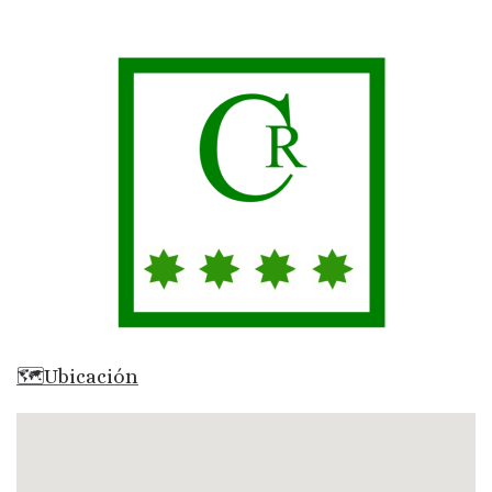
🗺Ubicación