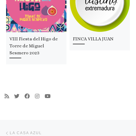
VIII Fiesta del Higo de
FINCA VILLA JUAN
Torre de Miguel
Sesmero 2023
Navegación de entradas
Entrada anterior
LA CASA AZUL