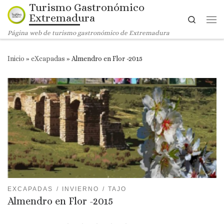
Turismo Gastronómico
Saltar al contenido
Extremadura
Search
Me
Página web de turismo gastronómico de Extremadura
Inicio
»
eXcapadas
»
Almendro en Flor -2015
EXCAPADAS
INVIERNO
TAJO
Almendro en Flor -2015