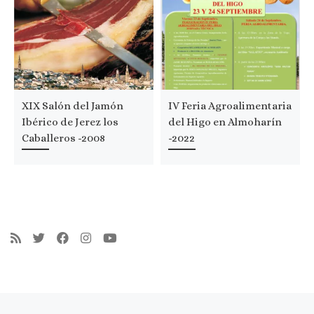
XIX Salón del Jamón
IV Feria Agroalimentaria
Ibérico de Jerez los
del Higo en Almoharín
Caballeros -2008
-2022
Navegación de entradas
Entrada anterior