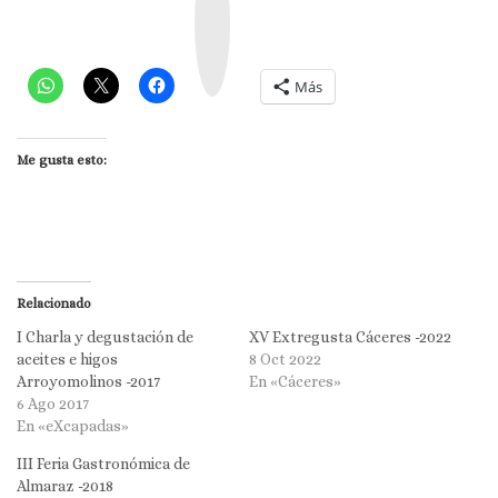
t
a
g
r
a
m
Más
Me gusta esto:
Relacionado
I Charla y degustación de
XV Extregusta Cáceres -2022
aceites e higos
8 Oct 2022
Arroyomolinos -2017
En «Cáceres»
6 Ago 2017
En «eXcapadas»
III Feria Gastronómica de
Almaraz -2018