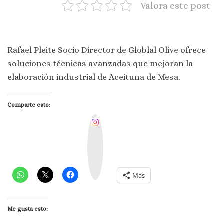
Valora este post
Rafael Pleite Socio Director de Globlal Olive ofrece
solucio
nes técnicas avanzadas que mejoran la
elaboración industrial de Aceituna de Mesa.
Comparte esto:
I
n
s
t
a
g
r
a
m
Más
Me gusta esto: