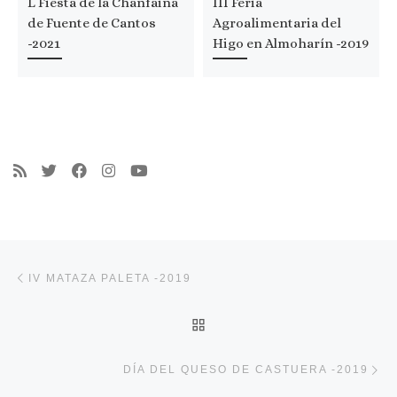
L Fiesta de la Chanfaina
III Feria
de Fuente de Cantos
Agroalimentaria del
-2021
Higo en Almoharín -2019
Navegación de entradas
Entrada anterior
IV MATAZA PALETA -2019
VOLVER A LA LISTA DE 
En
DÍA DEL QUESO DE CASTUERA -2019