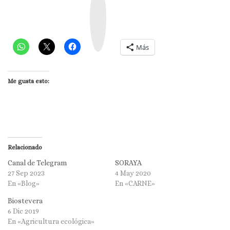
s
t
a
g
r
a
m
Más
Me gusta esto:
Relacionado
Canal de Telegram
SORAYA
27 Sep 2023
4 May 2020
En «Blog»
En «CARNE»
Biostevera
6 Dic 2019
En «Agricultura ecológica»