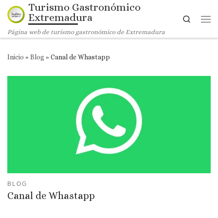
Turismo Gastronómico
Saltar al contenido
Extremadura
Search
Me
Página web de turismo gastronómico de Extremadura
Inicio
»
Blog
»
Canal de Whastapp
BLOG
Canal de Whastapp