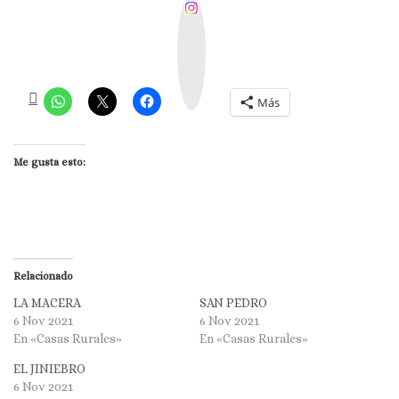
I
n
s
t
a
g
r
a
m
Más
Me gusta esto:
Relacionado
LA MACERA
SAN PEDRO
6 Nov 2021
6 Nov 2021
En «Casas Rurales»
En «Casas Rurales»
EL JINIEBRO
6 Nov 2021