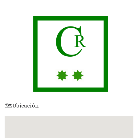
🗺Ubicación