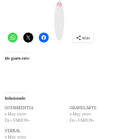
I
n
s
t
a
g
r
a
m
Más
Me gusta esto:
Relacionado
GOURMENTIA
GRANELARTE
4 May 2020
4 May 2020
En «VARIOS»
En «VARIOS»
YERBAL
4 May 2020