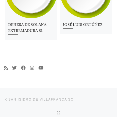
DEHESA DE SOLANA
JOSÉ LUIS ORTÚÑEZ
EXTREMADURA SL
Navegación de entradas
Entrada anterior
SAN ISIDRO DE VILLAFRANCA SC
VOLVER A LA LISTA DE 