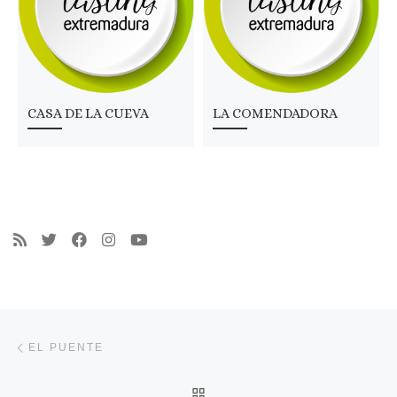
CASA DE LA CUEVA
LA COMENDADORA
Navegación de entradas
Entrada anterior
EL PUENTE
VOLVER A LA LISTA DE 