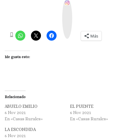
I
n
s
t
a
g
r
a
m
Más
Me gusta esto:
Relacionado
ABUELO EMILIO
EL PUENTE
6 Nov 2021
6 Nov 2021
En «Casas Rurales»
En «Casas Rurales»
LA ESCONDIDA
6 Nov 2021