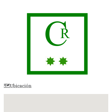
🗺Ubicación