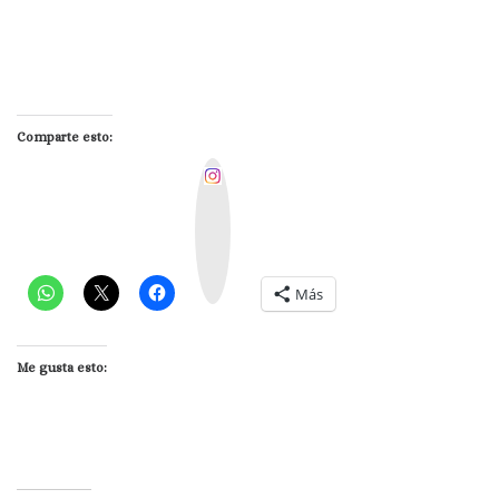
Comparte esto:
I
n
s
t
a
g
r
a
m
Más
Me gusta esto: