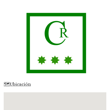
🗺Ubicación