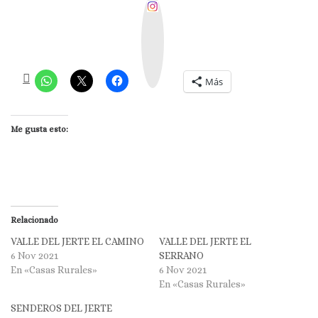
I
n
s
t
a
g
r
a
m
Más
Me gusta esto:
Relacionado
VALLE DEL JERTE EL CAMINO
VALLE DEL JERTE EL
6 Nov 2021
SERRANO
En «Casas Rurales»
6 Nov 2021
En «Casas Rurales»
SENDEROS DEL JERTE