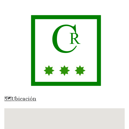
🗺Ubicación