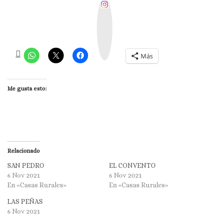
I
n
s
t
a
g
r
a
m
Más
Me gusta esto:
Relacionado
SAN PEDRO
EL CONVENTO
6 Nov 2021
6 Nov 2021
En «Casas Rurales»
En «Casas Rurales»
LAS PEÑAS
6 Nov 2021