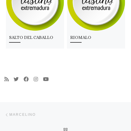
SALTO DEL CABALLO
RIOMALO
Navegación de entradas
Entrada anterior
MARCELINO
VOLVER A LA LISTA DE 