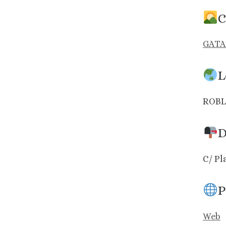
C
GATA
L
ROBL
D
C/ Pl
P
Web