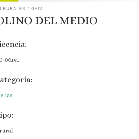
S RURALES
GATA
LINO DEL MEDIO
icencia:
C-00191
ategoría:
rellas
ipo:
rural