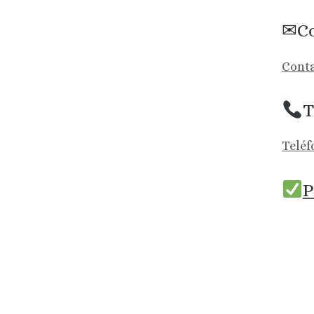
✉Co
Conta
T
Teléf
P