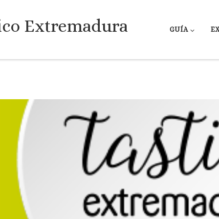
ico Extremadura
GUÍA
E