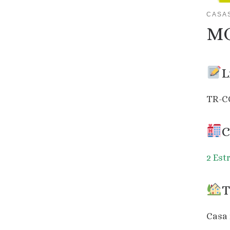
CASA
MO
L
TR-C
C
2 Est
T
Casa 