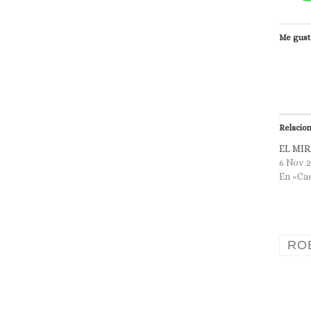
Me gust
Relacio
EL MI
6 Nov 
En «Ca
RO