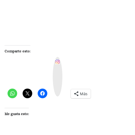
Comparte esto:
I
n
s
t
a
g
r
a
m
Más
Me gusta esto: