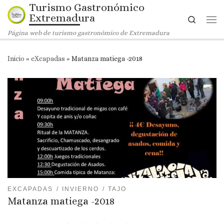
Turismo Gastronómico
Saltar al contenido
Extremadura
Search
Me
Página web de turismo gastronómico de Extremadura
Inicio
»
eXcapadas
»
Matanza matiega -2018
EXCAPADAS
INVIERNO
TAJO
Matanza matiega -2018