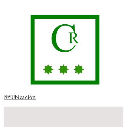
🗺Ubicación