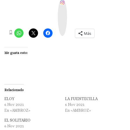
I
n
s
t
a
g
r
a
m
Más
Me gusta esto:
Relacionado
ELOY
LA FUENTECILLA
6 Nov 2021
6 Nov 2021
En «AMBROZ»
En «AMBROZ»
EL SOLITARIO
6 Nov 2021