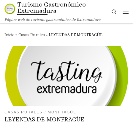
Turismo Gastronómico
Saltar al contenido
Extremadura
Search
Me
Página web de turismo gastronómico de Extremadura
Inicio
»
Casas Rurales
»
LEYENDAS DE MONFRAGÜE
CASAS RURALES
MONFRAGÜE
LEYENDAS DE MONFRAGÜE