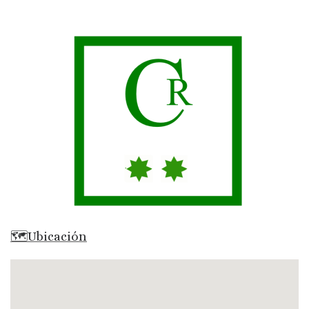
🗺Ubicación