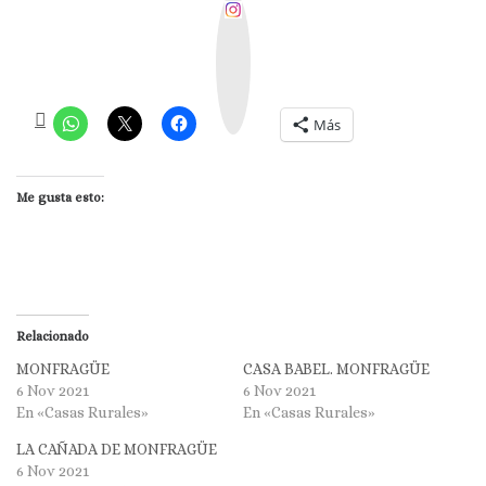
I
n
s
t
a
g
r
a
m
Más
Me gusta esto:
Relacionado
MONFRAGÜE
CASA BABEL. MONFRAGÜE
6 Nov 2021
6 Nov 2021
En «Casas Rurales»
En «Casas Rurales»
LA CAÑADA DE MONFRAGÜE
6 Nov 2021