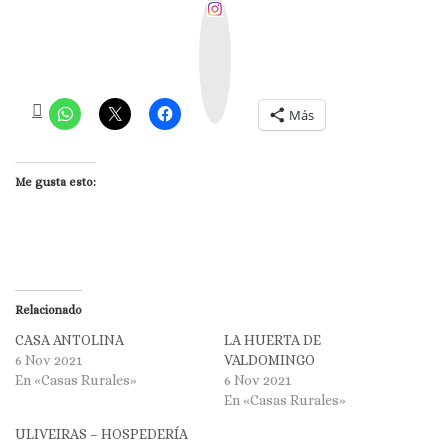
I
n
s
t
a
g
r
a
m
Más
Me gusta esto:
Relacionado
CASA ANTOLINA
LA HUERTA DE
6 Nov 2021
VALDOMINGO
En «Casas Rurales»
6 Nov 2021
En «Casas Rurales»
ULIVEIRAS – HOSPEDERÍA