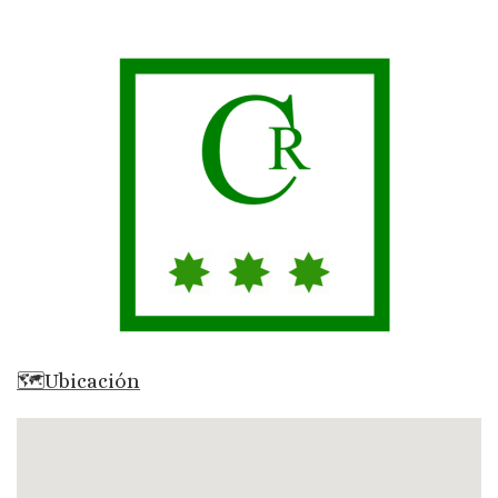
🗺Ubicación