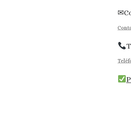
✉Co
Conta
T
Teléf
P