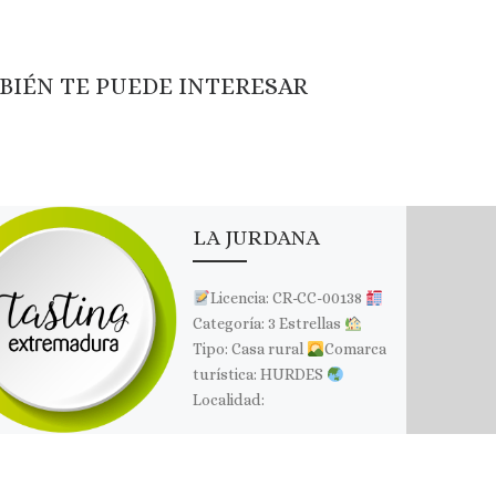
BIÉN TE PUEDE INTERESAR
LA JURDANA
Licencia: CR-CC-00138
Categoría: 3 Estrellas
Tipo: Casa rural
Comarca
turística: HURDES
Localidad:
CAMINOMORISCO
Dirección: C/Las Heras s/n
Página web: Web ✉