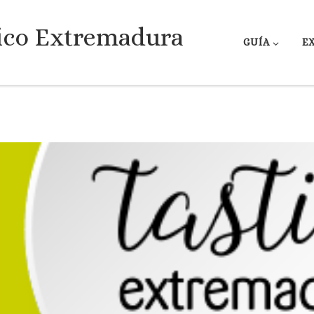
ico Extremadura
GUÍA
E