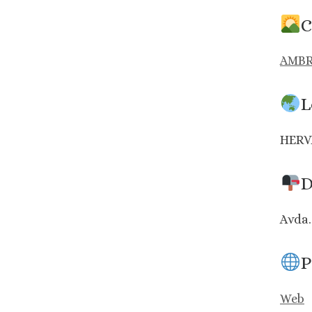
C
AMB
L
HERV
D
Avda.
P
Web