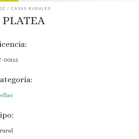
OZ
CASAS RURALES
 PLATEA
icencia:
C-00115
ategoría:
rellas
ipo:
rural