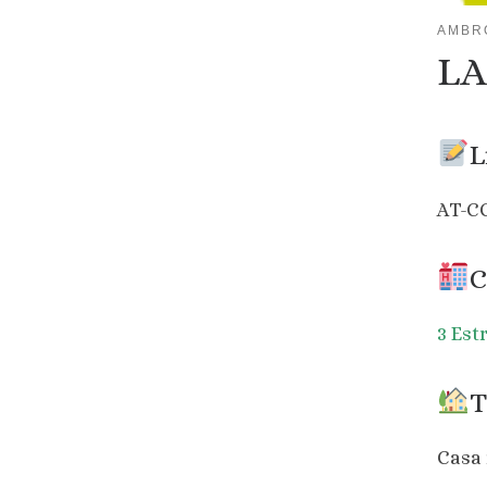
AMBR
LA
L
AT-C
C
3 Est
T
Casa 