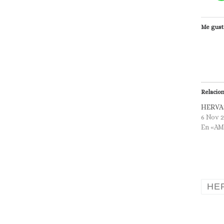
Me gust
Relacio
HERVA
6 Nov 
En «A
HE