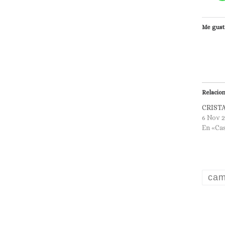
Me gust
Relacio
CRIST
6 Nov 
En «Ca
cam