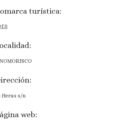
omarca turística:
DES
ocalidad:
INOMORISCO
irección:
 Heras s/n
ágina web: