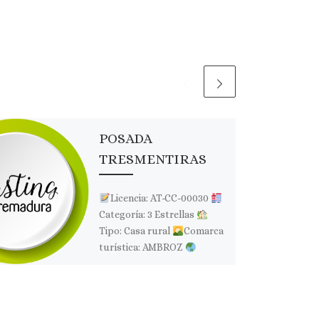
POSADA
TRESMENTIRAS
Licencia: AT-CC-00030
Categoría: 3 Estrellas
Tipo: Casa rural
Comarca
turística: AMBROZ
Localidad: ALDEANUEVA
DEL CAMINO
Dirección:
C/ Matanzas, 2
Página
web: Web […]