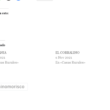
a esto:
nado
ANIA
EL CORRALINO
2021
6 Nov 2021
sas Rurales»
En «Casas Rurales»
inomorisco