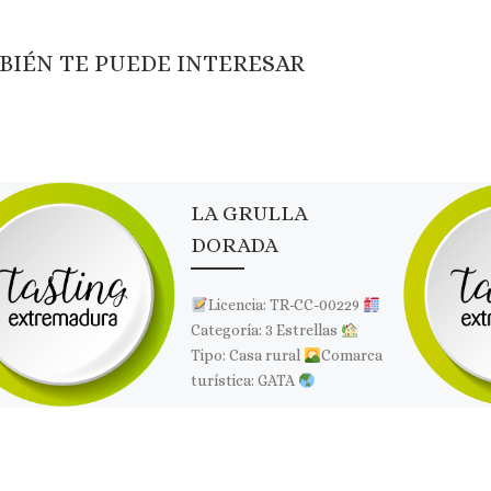
BIÉN TE PUEDE INTERESAR
LA GRULLA
DORADA
Licencia: TR-CC-00229
Categoría: 3 Estrellas
Tipo: Casa rural
Comarca
turística: GATA
Localidad: PERALES DEL
PUERTO
Dirección: C/
Atrás, 8
Página web: Web
[…]