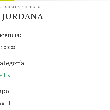
S RURALES
HURDES
 JURDANA
icencia:
C-00138
ategoría:
rellas
ipo:
rural