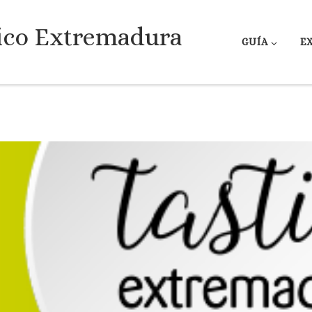
ico Extremadura
GUÍA
E