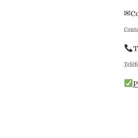
✉Co
Conta
T
Teléf
P