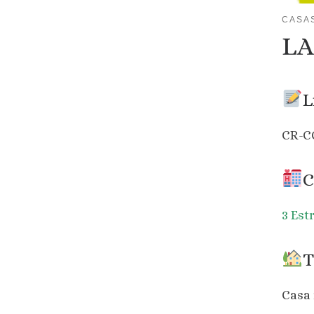
CASA
LA
L
CR-C
C
3 Est
T
Casa 