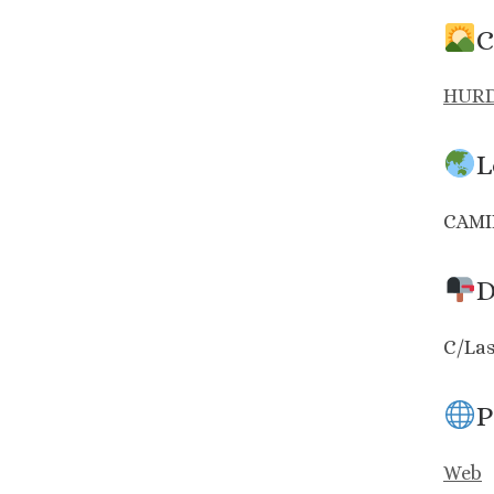
C
HUR
L
CAM
D
C/Las
P
Web